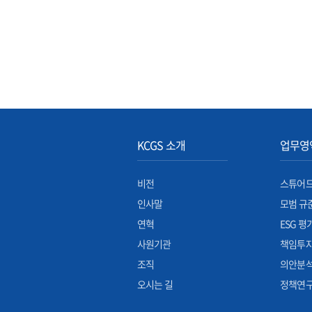
KCGS 소개
업무영
비전
스튜어드
인사말
모범 규
연혁
ESG 평
사원기관
책임투
조직
의안분
오시는 길
정책연