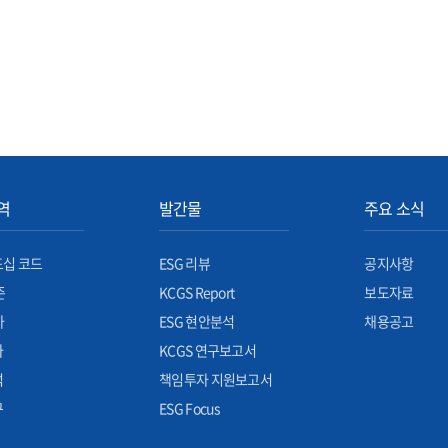
역
발간물
주요 소식
십 코드
ESG 리뷰
공지사항
준
KCGS Report
보도자료
가
ESG 현안분석
채용공고
자
KCGS 연구보고서
석
책임투자 지원보고서
구
ESG Focus