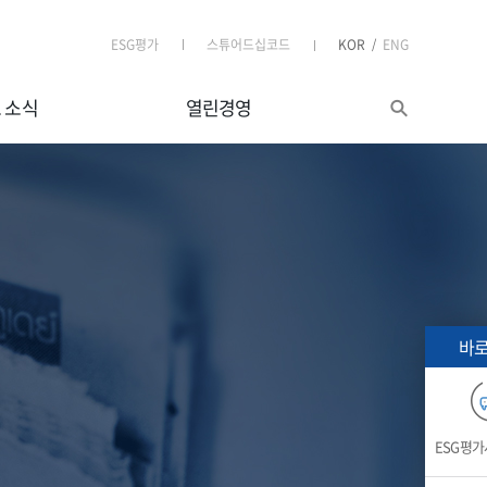
ESG평가
스튜어드십코드
KOR
/
ENG
 소식
열린경영
바로
ESG평가