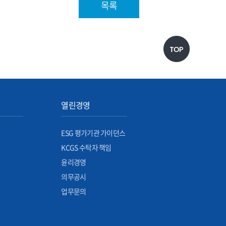
목록
열린경영
ESG 평가기관 가이던스
KCGS 수탁자 책임
윤리경영
의무공시
업무문의