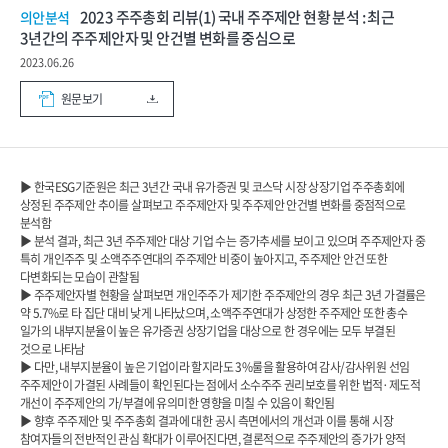
2023 주주총회 리뷰(1) 국내 주주제안 현황 분석 : 최근
의안분석
3년간의 주주제안자 및 안건별 변화를 중심으로
2023.06.26
원문보기
▶ 한국ESG기준원은 최근 3년간 국내 유가증권 및 코스닥 시장 상장기업 주주총회에
상정된 주주제안 추이를 살펴보고 주주제안자 및 주주제안 안건별 변화를 중점적으로
분석함
▶ 분석 결과, 최근 3년 주주제안 대상 기업 수는 증가추세를 보이고 있으며 주주제안자 중
특히 개인주주 및 소액주주연대의 주주제안 비중이 높아지고, 주주제안 안건 또한
다변화되는 모습이 관찰됨
▶ 주주제안자별 현황을 살펴보면 개인주주가 제기한 주주제안의 경우 최근 3년 가결률은
약 5.7%로 타 집단 대비 낮게 나타났으며, 소액주주연대가 상정한 주주제안 또한 총수
일가의 내부지분율이 높은 유가증권 상장기업을 대상으로 한 경우에는 모두 부결된
것으로 나타남
▶ 다만, 내부지분율이 높은 기업이라 할지라도 3%룰을 활용하여 감사/감사위원 선임
주주제안이 가결된 사례들이 확인된다는 점에서 소수주주 권리보호를 위한 법적·제도적
개선이 주주제안의 가/부결에 유의미한 영향을 미칠 수 있음이 확인됨
▶ 향후 주주제안 및 주주총회 결과에 대한 공시 측면에서의 개선과 이를 통해 시장
참여자들의 전반적인 관심 확대가 이루어진다면, 결론적으로 주주제안의 증가가 양적