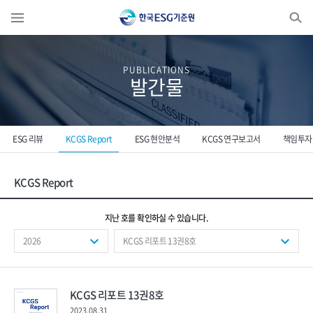
Enter search keyword...
PUBLICATIONS
발간물
ESG 리뷰
KCGS Report
ESG 현안분석
KCGS 연구보고서
책임투자
KCGS Report
지난 호를 확인하실 수 있습니다.
2026
KCGS 리포트 13권8호
KCGS 리포트 13권8호
2023.08.31