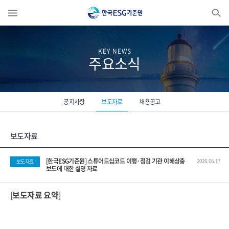
Enter search keyword...
KEY NEWS
주요소식
공지사항
보도자료
채용공고
보도자료
[한국ESG기준원] 스튜어드십코드 이행·점검 기관 이해상충
2026.06.17
보도자료
보도에 대한 설명 자료
[
보도자료 요약
]